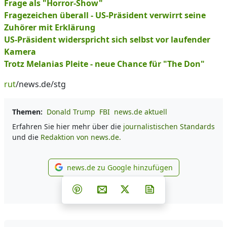
Frage als "Horror-Show"
Fragezeichen überall - US-Präsident verwirrt seine
Zuhörer mit Erklärung
US-Präsident widerspricht sich selbst vor laufender
Kamera
Trotz Melanias Pleite - neue Chance für "The Don"
rut
/news.de/stg
Themen:
Donald Trump
FBI
news.de aktuell
Erfahren Sie hier mehr über die
journalistischen Standards
und die
Redaktion von news.de.
news.de zu Google hinzufügen
news.de zu Google hinzufüg
Teilen auf Facebook
Teilen auf Whatsapp
Teilen auf Telegram
Teilen auf Pinterest
Per E-Mail teilen
Post auf X
Newsletter abonni