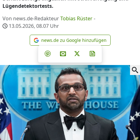
Lügendetektortests.
Von news.de-Redakteur
Tobias Rüster
-
13.05.2026, 08.07
Uhr
news.de zu Google hinzufügen
news.de zu Google hinzufüg
Teilen auf Facebook
Teilen auf Whatsapp
Teilen auf Telegram
Teilen auf Pinterest
Per E-Mail teilen
Post auf X
Newsletter abonni