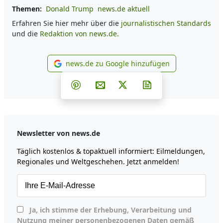
Themen:
Donald Trump
news.de aktuell
Erfahren Sie hier mehr über die
journalistischen Standards
und die
Redaktion von news.de.
news.de zu Google hinzufügen
news.de zu Google hinzufüg
Teilen auf Facebook
Teilen auf Whatsapp
Teilen auf Telegram
Teilen auf Pinterest
Per E-Mail teilen
Post auf X
Newsletter abonni
Newsletter von news.de
Täglich kostenlos & topaktuell informiert: Eilmeldungen,
Regionales und Weltgeschehen. Jetzt anmelden!
Ja, ich stimme der Erhebung, Verarbeitung und
Nutzung meiner personenbezogenen Daten gemäß