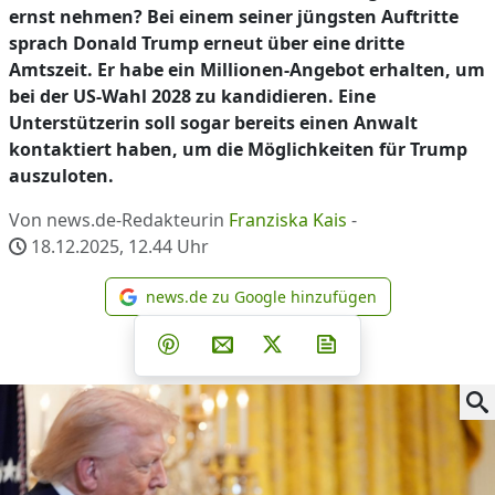
ernst nehmen? Bei einem seiner jüngsten Auftritte
sprach Donald Trump erneut über eine dritte
Amtszeit. Er habe ein Millionen-Angebot erhalten, um
bei der US-Wahl 2028 zu kandidieren. Eine
Unterstützerin soll sogar bereits einen Anwalt
kontaktiert haben, um die Möglichkeiten für Trump
auszuloten.
Von news.de-Redakteurin
Franziska Kais
-
18.12.2025, 12.44
Uhr
news.de zu Google hinzufügen
news.de zu Google hinzufüg
Teilen auf Facebook
Teilen auf Whatsapp
Teilen auf Telegram
Teilen auf Pinterest
Per E-Mail teilen
Post auf X
Newsletter abonni