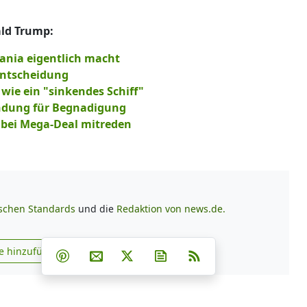
ald Trump:
ania eigentlich macht
Entscheidung
 wie ein "sinkendes Schiff"
ündung für Begnadigung
l bei Mega-Deal mitreden
ischen Standards
und die
Redaktion von news.de.
Teilen auf Facebook
Teilen auf Whatsapp
Teilen auf Telegram
e hinzufügen
Teilen auf Pinterest
Per E-Mail teilen
Post auf X
Newsletter abonnieren
RSS
s.de zu Google hinzufügen