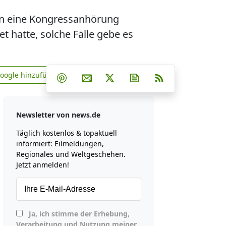
 in eine Kongressanhörung
hatte, solche Fälle gebe es
Teilen auf Facebook
Teilen auf Whatsapp
Teilen auf Telegram
Google hinzufügen
Teilen auf Pinterest
Per E-Mail teilen
Post auf X
Newsletter abonniere
RSS
news.de zu Google hinzufügen
Newsletter von news.de
Täglich kostenlos & topaktuell
informiert: Eilmeldungen,
Regionales und Weltgeschehen.
Jetzt anmelden!
Ja, ich stimme der Erhebung,
Verarbeitung und Nutzung meiner