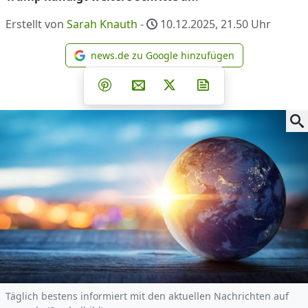
Erstellt von
Sarah Knauth
-
10.12.2025, 21.50
Uhr
news.de zu Google hinzufügen
news.de zu Google hinzufüg
Teilen auf Facebook
Teilen auf Whatsapp
Teilen auf Telegram
Teilen auf Pinterest
Per E-Mail teilen
Post auf X
Newsletter abonni
Täglich bestens informiert mit den aktuellen Nachrichten auf