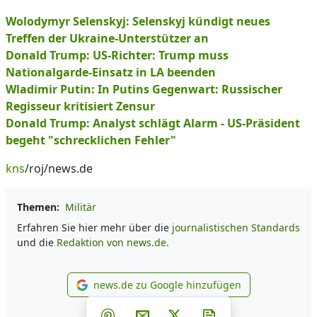
Wolodymyr Selenskyj: Selenskyj kündigt neues
Treffen der Ukraine-Unterstützer an
Donald Trump: US-Richter: Trump muss
Nationalgarde-Einsatz in LA beenden
Wladimir Putin: In Putins Gegenwart: Russischer
Regisseur kritisiert Zensur
Donald Trump: Analyst schlägt Alarm - US-Präsident
begeht "schrecklichen Fehler"
kns
/roj/news.de
Themen:
Militär
Erfahren Sie hier mehr über die
journalistischen Standards
und die
Redaktion von news.de.
news.de zu Google hinzufügen
news.de zu Google hinzufüg
Teilen auf Facebook
Teilen auf Whatsapp
Teilen auf Telegram
Teilen auf Pinterest
Per E-Mail teilen
Post auf X
Newsletter abonni