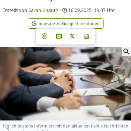
Erstellt von
Sarah Knauth
-
16.09.2025, 19.07
Uhr
news.de zu Google hinzufügen
news.de zu Google hinzufüg
Teilen auf Facebook
Teilen auf Whatsapp
Teilen auf Telegram
Teilen auf Pinterest
Per E-Mail teilen
Post auf X
Newsletter abonni
Täglich bestens informiert mit den aktuellen Politik-Nachrichten