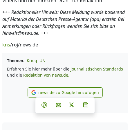
Videos und den direkten Draht zur Redaktion.
+++
Redaktioneller Hinweis: Diese Meldung wurde basierend
auf Material der Deutschen Presse-Agentur (dpa) erstellt. Bei
Anmerkungen oder Rückfragen wenden Sie sich bitte an
hinweis@news.de.
+++
kns
/roj/news.de
Themen:
Krieg
UN
Erfahren Sie hier mehr über die
journalistischen Standards
und die
Redaktion von news.de.
news.de zu Google hinzufügen
news.de zu Google hinzufüg
Teilen auf Facebook
Teilen auf Whatsapp
Teilen auf Telegram
Teilen auf Pinterest
Per E-Mail teilen
Post auf X
Newsletter abonni