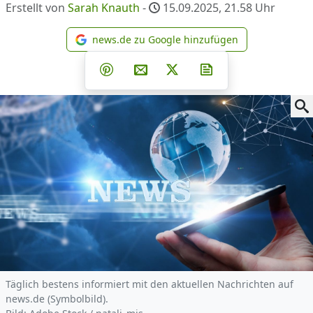
Erstellt von
Sarah Knauth
-
15.09.2025, 21.58
Uhr
news.de zu Google hinzufügen
news.de zu Google hinzufüg
Teilen auf Facebook
Teilen auf Whatsapp
Teilen auf Telegram
Teilen auf Pinterest
Per E-Mail teilen
Post auf X
Newsletter abonni
Täglich bestens informiert mit den aktuellen Nachrichten auf
news.de (Symbolbild).