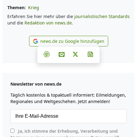
Themen:
Krieg
Erfahren Sie hier mehr über die
journalistischen Standards
und die
Redaktion von news.de.
news.de zu Google hinzufügen
news.de zu Google hinzufüg
Teilen auf Facebook
Teilen auf Whatsapp
Teilen auf Telegram
Teilen auf Pinterest
Per E-Mail teilen
Post auf X
Newsletter abonni
Newsletter von news.de
Täglich kostenlos & topaktuell informiert: Eilmeldungen,
Regionales und Weltgeschehen. Jetzt anmelden!
Ja, ich stimme der Erhebung, Verarbeitung und