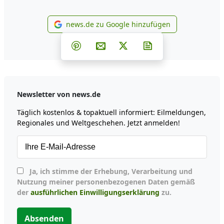
news.de zu Google hinzufügen
news.de zu Google hinzufüg
Teilen auf Facebook
Teilen auf Whatsapp
Teilen auf Telegram
Teilen auf Pinterest
Per E-Mail teilen
Post auf X
Newsletter abonni
Newsletter von news.de
Täglich kostenlos & topaktuell informiert: Eilmeldungen,
Regionales und Weltgeschehen. Jetzt anmelden!
Ja, ich stimme der Erhebung, Verarbeitung und
Nutzung meiner personenbezogenen Daten gemäß
der
ausführlichen Einwilligungserklärung
zu.
Absenden