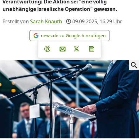
Verantwortung: Die Aktion sei "eine völlig
unabhängige israelische Operation" gewesen.
Erstellt von
Sarah Knauth
-
09.09.2025, 16.29
Uhr
news.de zu Google hinzufügen
news.de zu Google hinzufüg
Teilen auf Facebook
Teilen auf Whatsapp
Teilen auf Telegram
Teilen auf Pinterest
Per E-Mail teilen
Post auf X
Newsletter abonni