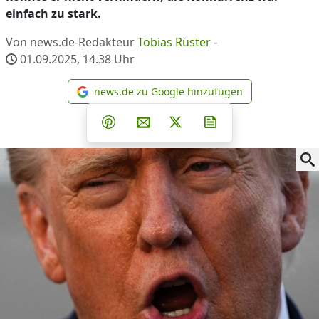
einfach zu stark.
Von news.de-Redakteur
Tobias Rüster
-
01.09.2025, 14.38
Uhr
news.de zu Google hinzufügen
news.de zu Google hinzufüg
Teilen auf Facebook
Teilen auf Whatsapp
Teilen auf Telegram
Teilen auf Pinterest
Per E-Mail teilen
Post auf X
Newsletter abonni