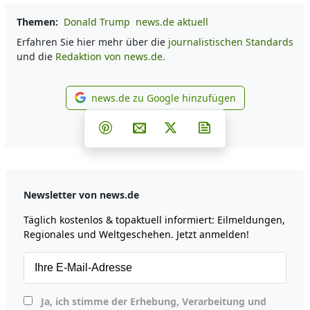
Themen:
Donald Trump
news.de aktuell
Erfahren Sie hier mehr über die
journalistischen Standards
und die
Redaktion von news.de.
news.de zu Google hinzufügen
news.de zu Google hinzufüg
Teilen auf Facebook
Teilen auf Whatsapp
Teilen auf Telegram
Teilen auf Pinterest
Per E-Mail teilen
Post auf X
Newsletter abonni
Newsletter von news.de
Täglich kostenlos & topaktuell informiert: Eilmeldungen,
Regionales und Weltgeschehen. Jetzt anmelden!
Ja, ich stimme der Erhebung, Verarbeitung und