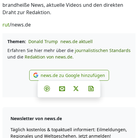
brandheiße News, aktuelle Videos und den direkten
Draht zur Redaktion.
rut
/news.de
Themen:
Donald Trump
news.de aktuell
Erfahren Sie hier mehr über die
journalistischen Standards
und die
Redaktion von news.de.
news.de zu Google hinzufügen
news.de zu Google hinzufüg
Teilen auf Facebook
Teilen auf Whatsapp
Teilen auf Telegram
Teilen auf Pinterest
Per E-Mail teilen
Post auf X
Newsletter abonni
Newsletter von news.de
Täglich kostenlos & topaktuell informiert: Eilmeldungen,
Regionales und Weltgeschehen. Jetzt anmelden!