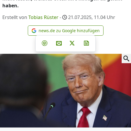
haben.
Erstellt von
Tobias Rüster
-
21.07.2025, 11.04
Uhr
news.de zu Google hinzufügen
news.de zu Google hinzufüg
Teilen auf Facebook
Teilen auf Whatsapp
Teilen auf Telegram
Teilen auf Pinterest
Per E-Mail teilen
Post auf X
Newsletter abonni