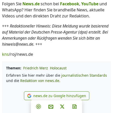
Folgen Sie
News.de
schon bei
Facebook
,
YouTube
und
WhatsApp? Hier finden Sie brandheiße News, aktuelle
Videos und den direkten Draht zur Redaktion.
+++
Redaktioneller Hinweis: Diese Meldung wurde basierend
auf Material der Deutschen Presse-Agentur (dpa) erstellt. Bei
Anmerkungen oder Rückfragen wenden Sie sich bitte an
hinweis@news.de.
+++
kns
/roj/news.de
Themen:
Friedrich Merz
Holocaust
Erfahren Sie hier mehr über die
journalistischen Standards
und die
Redaktion von news.de.
news.de zu Google hinzufügen
news.de zu Google hinzufüg
Teilen auf Facebook
Teilen auf Whatsapp
Teilen auf Telegram
Teilen auf Pinterest
Per E-Mail teilen
Post auf X
Newsletter abonni