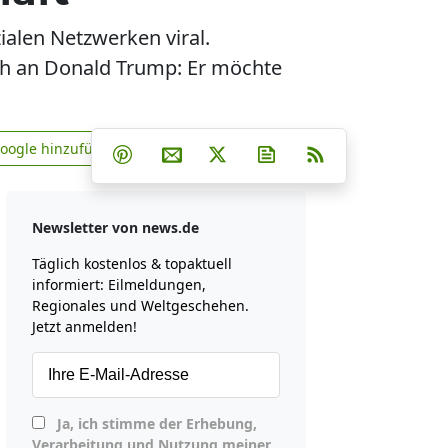
ialen Netzwerken viral.
ch an Donald Trump: Er möchte
Teilen auf Facebook
Teilen auf Whatsapp
Teilen auf Telegram
Google hinzufügen
Teilen auf Pinterest
Per E-Mail teilen
Post auf X
Newsletter abonniere
RSS
news.de zu Google hinzufügen
Newsletter von news.de
Täglich kostenlos & topaktuell
informiert: Eilmeldungen,
Regionales und Weltgeschehen.
Jetzt anmelden!
Ja, ich stimme der Erhebung,
Verarbeitung und Nutzung meiner