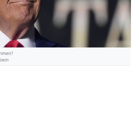
ommen?
lbein