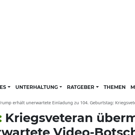
LES
UNTERHALTUNG
RATGEBER
THEMEN
M
ump erhält unerwartete Einladung zu 104. Geburtstag: Kriegsveteran wil
:
Kriegsveteran überm
rwartete Video-Botsc