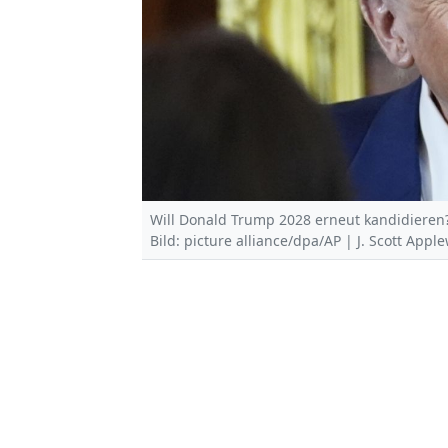
Will Donald Trump 2028 erneut kandidieren?
Bild: picture alliance/dpa/AP | J. Scott Appl