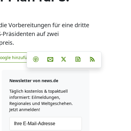
ie Vorbereitungen für eine dritte
S-Präsidenten auf zwei
reis.
Teilen auf Facebook
Teilen auf Whatsapp
Teilen auf Telegram
Google hinzufügen
Teilen auf Pinterest
Per E-Mail teilen
Post auf X
Newsletter abonniere
RSS
news.de zu Google hinzufügen
Newsletter von news.de
Täglich kostenlos & topaktuell
informiert: Eilmeldungen,
Regionales und Weltgeschehen.
Jetzt anmelden!