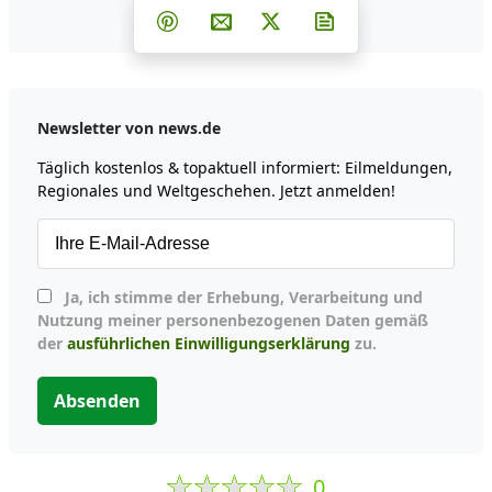
Teilen auf Facebook
Teilen auf Whatsapp
Teilen auf Telegram
Teilen auf Pinterest
Per E-Mail teilen
Post auf X
Newsletter abonni
Newsletter von news.de
Täglich kostenlos & topaktuell informiert: Eilmeldungen,
Regionales und Weltgeschehen. Jetzt anmelden!
Ja, ich stimme der Erhebung, Verarbeitung und
Nutzung meiner personenbezogenen Daten gemäß
der
ausführlichen Einwilligungserklärung
zu.
Absenden
0