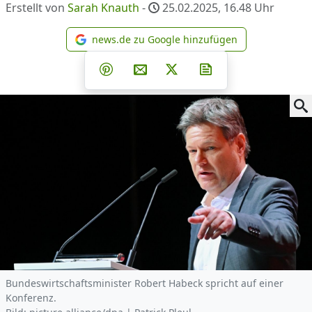
Erstellt von
Sarah Knauth
-
25.02.2025, 16.48
Uhr
news.de zu Google hinzufügen
news.de zu Google hinzufüg
Teilen auf Facebook
Teilen auf Whatsapp
Teilen auf Telegram
Teilen auf Pinterest
Per E-Mail teilen
Post auf X
Newsletter abonni
Bundeswirtschaftsminister Robert Habeck spricht auf einer
Konferenz.