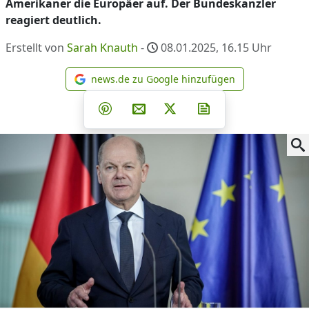
Amerikaner die Europäer auf. Der Bundeskanzler
reagiert deutlich.
Erstellt von
Sarah Knauth
-
08.01.2025, 16.15
Uhr
news.de zu Google hinzufügen
news.de zu Google hinzufüg
Teilen auf Facebook
Teilen auf Whatsapp
Teilen auf Telegram
Teilen auf Pinterest
Per E-Mail teilen
Post auf X
Newsletter abonni