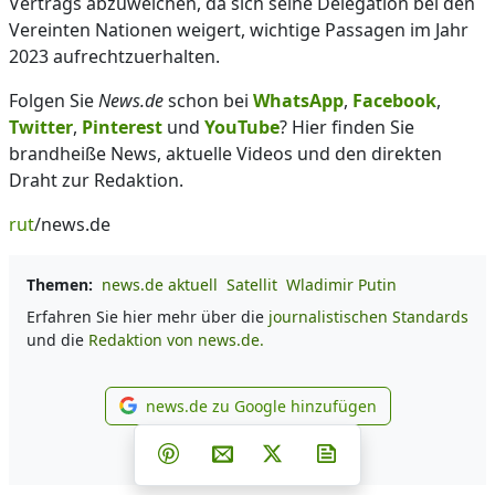
Vertrags abzuweichen, da sich seine Delegation bei den
Vereinten Nationen weigert, wichtige Passagen im Jahr
2023 aufrechtzuerhalten.
Folgen Sie
News.de
schon bei
WhatsApp
,
Facebook
,
Twitter
,
Pinterest
und
YouTube
? Hier finden Sie
brandheiße News, aktuelle Videos und den direkten
Draht zur Redaktion.
rut
/news.de
Themen:
news.de aktuell
Satellit
Wladimir Putin
Erfahren Sie hier mehr über die
journalistischen Standards
und die
Redaktion von news.de.
news.de zu Google hinzufügen
news.de zu Google hinzufüg
Teilen auf Facebook
Teilen auf Whatsapp
Teilen auf Telegram
Teilen auf Pinterest
Per E-Mail teilen
Post auf X
Newsletter abonni