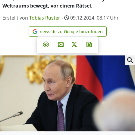
Weltraums bewegt, vor einem Rätsel.
Erstellt von
Tobias Rüster
-
09.12.2024, 08.17
Uhr
news.de zu Google hinzufügen
news.de zu Google hinzufüg
Teilen auf Facebook
Teilen auf Whatsapp
Teilen auf Telegram
Teilen auf Pinterest
Per E-Mail teilen
Post auf X
Newsletter abonni