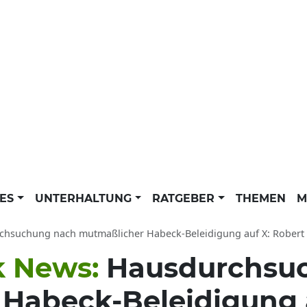
LES
UNTERHALTUNG
RATGEBER
THEMEN
M
uchung nach mutmaßlicher Habeck-Beleidigung auf X: Robert Habeck News der dpa 
k News:
Hausdurchsu
Habeck-Beleidigung 