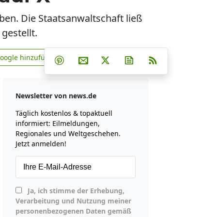
ben. Die Staatsanwaltschaft ließ
gestellt.
Teilen auf Facebook
Teilen auf Whatsapp
Teilen auf Telegram
Google hinzufügen
Teilen auf Pinterest
Per E-Mail teilen
Post auf X
Newsletter abonniere
RSS
news.de zu Google hinzufügen
Newsletter von news.de
Täglich kostenlos & topaktuell
informiert: Eilmeldungen,
Regionales und Weltgeschehen.
Jetzt anmelden!
Ja, ich stimme der Erhebung,
Verarbeitung und Nutzung meiner
personenbezogenen Daten gemäß