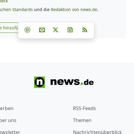
beck
ischen Standards
und die
Redaktion von news.de.
Teilen auf Facebook
Teilen auf Whatsapp
Teilen auf Telegram
e hinzufügen
Teilen auf Pinterest
Per E-Mail teilen
Post auf X
Newsletter abonnieren
RSS
s.de zu Google hinzufügen
erben
RSS-Feeds
ber uns
Themen
ewsletter
Nachrichtenüberblick