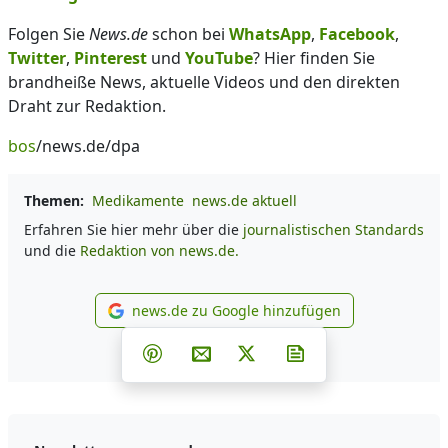
Folgen Sie
News.de
schon bei
WhatsApp
,
Facebook
,
Twitter
,
Pinterest
und
YouTube
? Hier finden Sie
brandheiße News, aktuelle Videos und den direkten
Draht zur Redaktion.
bos
/news.de/dpa
Themen:
Medikamente
news.de aktuell
Erfahren Sie hier mehr über die
journalistischen Standards
und die
Redaktion von news.de.
news.de zu Google hinzufügen
news.de zu Google hinzufüg
Teilen auf Facebook
Teilen auf Whatsapp
Teilen auf Telegram
Teilen auf Pinterest
Per E-Mail teilen
Post auf X
Newsletter abonni