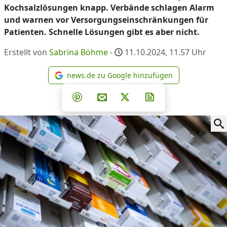
Kochsalzlösungen knapp. Verbände schlagen Alarm
und warnen vor Versorgungseinschränkungen für
Patienten. Schnelle Lösungen gibt es aber nicht.
Erstellt von
Sabrina Böhme
-
11.10.2024, 11.57
Uhr
news.de zu Google hinzufügen
news.de zu Google hinzufüg
Teilen auf Facebook
Teilen auf Whatsapp
Teilen auf Telegram
Teilen auf Pinterest
Per E-Mail teilen
Post auf X
Newsletter abonni