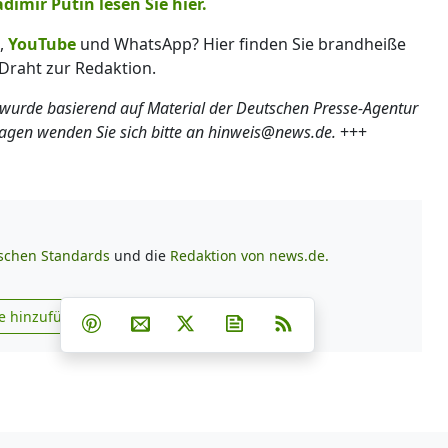
imir Putin lesen Sie hier.
,
YouTube
und WhatsApp? Hier finden Sie brandheiße
Draht zur Redaktion.
 wurde basierend auf Material der Deutschen Presse-Agentur
ragen wenden Sie sich bitte an hinweis@news.de.
+++
ischen Standards
und die
Redaktion von news.de.
Teilen auf Facebook
Teilen auf Whatsapp
Teilen auf Telegram
e hinzufügen
Teilen auf Pinterest
Per E-Mail teilen
Post auf X
Newsletter abonnieren
RSS
s.de zu Google hinzufügen