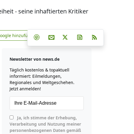
eit - seine inhaftierten Kritiker
Teilen auf Facebook
Teilen auf Whatsapp
Teilen auf Telegram
Google hinzufügen
Teilen auf Pinterest
Per E-Mail teilen
Post auf X
Newsletter abonniere
RSS
news.de zu Google hinzufügen
Newsletter von news.de
Täglich kostenlos & topaktuell
informiert: Eilmeldungen,
Regionales und Weltgeschehen.
Jetzt anmelden!
Ja, ich stimme der Erhebung,
Verarbeitung und Nutzung meiner
personenbezogenen Daten gemäß