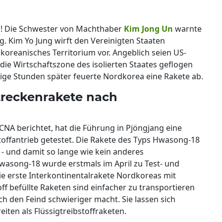
a
! Die Schwester von Machthaber
Kim Jong Un
warnte
g. Kim Yo Jung wirft den Vereinigten Staaten
dkoreanisches Territorium vor. Angeblich seien US-
ie Wirtschaftszone des isolierten Staates geflogen
ige Stunden später feuerte Nordkorea eine Rakete ab.
treckenrakete nach
CNA berichtet, hat die Führung in Pjöngjang eine
toffantrieb getestet. Die Rakete des Typs Hwasong-18
 - und damit so lange wie kein anderes
asong-18 wurde erstmals im April zu Test- und
ie erste Interkontinentalrakete Nordkoreas mit
off befüllte Raketen sind einfacher zu transportieren
h den Feind schwieriger macht. Sie lassen sich
iten als Flüssigtreibstoffraketen.