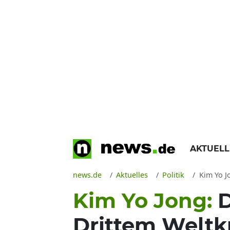
AKTUEL
news.de
Aktuelles
Politik
Kim Yo J
Kim Yo Jong:
D
Drittem Weltk