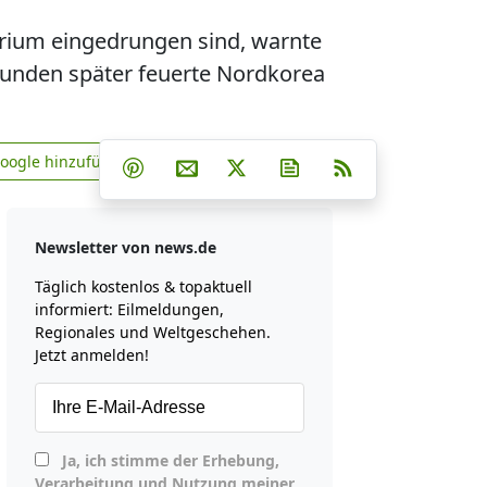
rium eingedrungen sind, warnte
tunden später feuerte Nordkorea
Teilen auf Facebook
Teilen auf Whatsapp
Teilen auf Telegram
Google hinzufügen
Teilen auf Pinterest
Per E-Mail teilen
Post auf X
Newsletter abonniere
RSS
news.de zu Google hinzufügen
Newsletter von news.de
Täglich kostenlos & topaktuell
informiert: Eilmeldungen,
Regionales und Weltgeschehen.
Jetzt anmelden!
Ja, ich stimme der Erhebung,
Verarbeitung und Nutzung meiner