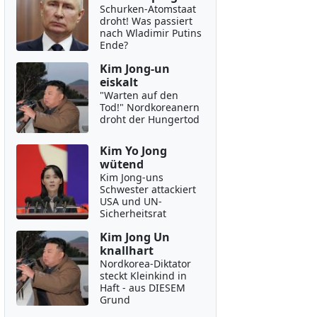
Schurken-Atomstaat
droht! Was passiert
nach Wladimir Putins
Ende?
Kim Jong-un
eiskalt
"Warten auf den
Tod!" Nordkoreanern
droht der Hungertod
Kim Yo Jong
wütend
Kim Jong-uns
Schwester attackiert
USA und UN-
Sicherheitsrat
Kim Jong Un
knallhart
Nordkorea-Diktator
steckt Kleinkind in
Haft - aus DIESEM
Grund