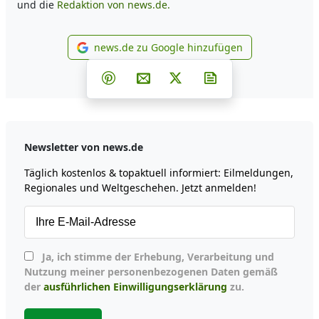
und die
Redaktion von news.de.
news.de zu Google hinzufügen
news.de zu Google hinzufüg
Teilen auf Facebook
Teilen auf Whatsapp
Teilen auf Telegram
Teilen auf Pinterest
Per E-Mail teilen
Post auf X
Newsletter abonni
Newsletter von news.de
Täglich kostenlos & topaktuell informiert: Eilmeldungen,
Regionales und Weltgeschehen. Jetzt anmelden!
Ja, ich stimme der Erhebung, Verarbeitung und
Nutzung meiner personenbezogenen Daten gemäß
der
ausführlichen Einwilligungserklärung
zu.