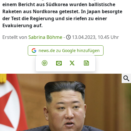
einem Bericht aus Südkorea wurden ballistische
Raketen aus Nordkorea getestet. In Japan besorgte
der Test die Regierung und sie riefen zu einer
Evakuierung auf.
Erstellt von
Sabrina Böhme
-
13.04.2023, 10.45
Uhr
news.de zu Google hinzufügen
news.de zu Google hinzufüg
Teilen auf Facebook
Teilen auf Whatsapp
Teilen auf Telegram
Teilen auf Pinterest
Per E-Mail teilen
Post auf X
Newsletter abonni