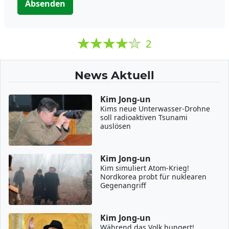
Absenden
2
News Aktuell
Kim Jong-un
Kims neue Unterwasser-Drohne
soll radioaktiven Tsunami
auslösen
Kim Jong-un
Kim simuliert Atom-Krieg!
Nordkorea probt für nuklearen
Gegenangriff
Kim Jong-un
Während das Volk hungert!