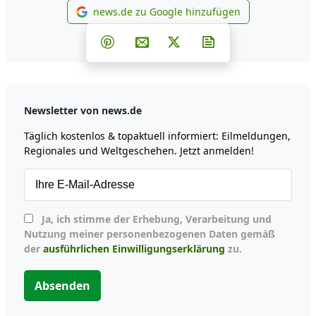
news.de zu Google hinzufügen
news.de zu Google hinzufüg
Teilen auf Facebook
Teilen auf Whatsapp
Teilen auf Telegram
Teilen auf Pinterest
Per E-Mail teilen
Post auf X
Newsletter abonni
Newsletter von news.de
Täglich kostenlos & topaktuell informiert: Eilmeldungen,
Regionales und Weltgeschehen. Jetzt anmelden!
Ja, ich stimme der Erhebung, Verarbeitung und
Nutzung meiner personenbezogenen Daten gemäß
der
ausführlichen Einwilligungserklärung
zu.
Absenden