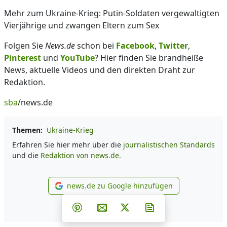
Mehr zum Ukraine-Krieg: Putin-Soldaten vergewaltigten
Vierjährige und zwangen Eltern zum Sex
Folgen Sie
News.de
schon bei
Facebook
,
Twitter
,
Pinterest
und
YouTube
? Hier finden Sie brandheiße
News, aktuelle Videos und den direkten Draht zur
Redaktion.
sba
/news.de
Themen:
Ukraine-Krieg
Erfahren Sie hier mehr über die
journalistischen Standards
und die
Redaktion von news.de.
news.de zu Google hinzufügen
news.de zu Google hinzufüg
Teilen auf Facebook
Teilen auf Whatsapp
Teilen auf Telegram
Teilen auf Pinterest
Per E-Mail teilen
Post auf X
Newsletter abonni