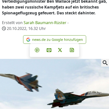
Verteidigungsminister Ben Wallace jetzt bekannt gab,
haben zwei russische Kampfjets auf ein britisches
Spionageflugzeug gefeuert. Das steckt dahinter.
Erstellt von
Sarah Baumann-Rüster
-
20.10.2022, 16.32
Uhr
news.de zu Google hinzufügen
news.de zu Google hinzufüg
Teilen auf Facebook
Teilen auf Whatsapp
Teilen auf Telegram
Teilen auf Pinterest
Per E-Mail teilen
Post auf X
Newsletter abonni