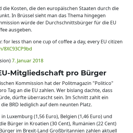
d die Kosten, die den europäischen Staaten durch die
punkt. In Brüssel sieht man das Thema hingegen
mmission würde der Durchschnittsbürger für die EU
affee ausgeben.
y: for less than one cup of coffee a day, every EU citizen
com/8XC93CP9bd
sion)
7. Januar 2018
 EU-Mitgliedschaft pro Bürger
ischen Kommission hat der Politmagazin "Politico"
pro Tag an die EU zahlen. Wer bislang dachte, dass
de, dürfte überrascht sein. Im Schnitt zahlt ein
 die BRD lediglich auf dem neunten Platz.
m in Luxemburg (1,56 Euro), Belgien (1,46 Euro) und
die Bürger in Kroatien (30 Cent), Rumänien (22 Cent)
 Bürger im Brexit-Land Großbritannien zahlen aktuell