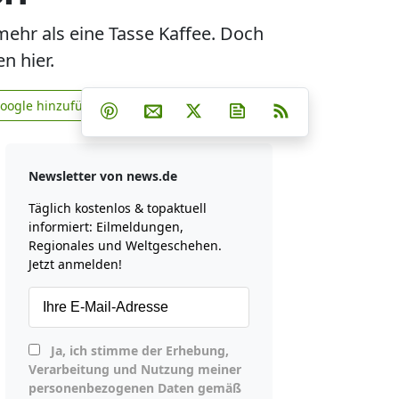
mehr als eine Tasse Kaffee. Doch
n hier.
Teilen auf Facebook
Teilen auf Whatsapp
Teilen auf Telegram
Google hinzufügen
Teilen auf Pinterest
Per E-Mail teilen
Post auf X
Newsletter abonniere
RSS
news.de zu Google hinzufügen
Newsletter von news.de
Täglich kostenlos & topaktuell
informiert: Eilmeldungen,
Regionales und Weltgeschehen.
Jetzt anmelden!
Ja, ich stimme der Erhebung,
Verarbeitung und Nutzung meiner
personenbezogenen Daten gemäß