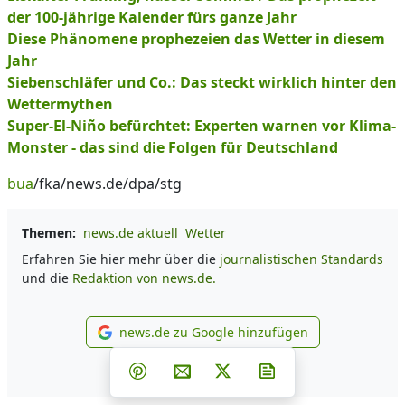
der 100-jährige Kalender fürs ganze Jahr
Diese Phänomene prophezeien das Wetter in diesem
Jahr
Siebenschläfer und Co.: Das steckt wirklich hinter den
Wettermythen
Super-El-Niño befürchtet: Experten warnen vor Klima-
Monster - das sind die Folgen für Deutschland
bua
/fka/news.de/dpa/stg
Themen:
news.de aktuell
Wetter
Erfahren Sie hier mehr über die
journalistischen Standards
und die
Redaktion von news.de.
news.de zu Google hinzufügen
news.de zu Google hinzufüg
Teilen auf Facebook
Teilen auf Whatsapp
Teilen auf Telegram
Teilen auf Pinterest
Per E-Mail teilen
Post auf X
Newsletter abonni