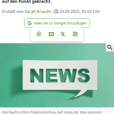
auf den Punkt gebracht.
Erstellt von
Sarah Knauth
-
23.09.2025, 05.02
Uhr
news.de zu Google hinzufügen
news.de zu Google hinzufüg
Teilen auf Facebook
Teilen auf Whatsapp
Teilen auf Telegram
Teilen auf Pinterest
Per E-Mail teilen
Post auf X
Newsletter abonni
Die Nachrichten-Tagesvorschau auf news.de: Was passiert