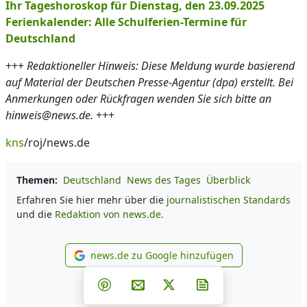
Ihr Tageshoroskop für Dienstag, den 23.09.2025
Ferienkalender: Alle Schulferien-Termine für
Deutschland
+++
Redaktioneller Hinweis: Diese Meldung wurde basierend
auf Material der Deutschen Presse-Agentur (dpa) erstellt. Bei
Anmerkungen oder Rückfragen wenden Sie sich bitte an
hinweis@news.de.
+++
kns
/roj/news.de
Themen:
Deutschland
News des Tages
Überblick
Erfahren Sie hier mehr über die
journalistischen Standards
und die
Redaktion von news.de.
news.de zu Google hinzufügen
news.de zu Google hinzufüg
Teilen auf Facebook
Teilen auf Whatsapp
Teilen auf Telegram
Teilen auf Pinterest
Per E-Mail teilen
Post auf X
Newsletter abonni