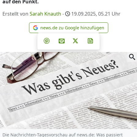
auf den Punkt.
Erstellt von
Sarah Knauth
-
19.09.2025, 05.21
Uhr
news.de zu Google hinzufügen
news.de zu Google hinzufüg
Teilen auf Facebook
Teilen auf Whatsapp
Teilen auf Telegram
Teilen auf Pinterest
Per E-Mail teilen
Post auf X
Newsletter abonni
Die Nachrichten-Tagesvorschau auf news.de: Was passiert