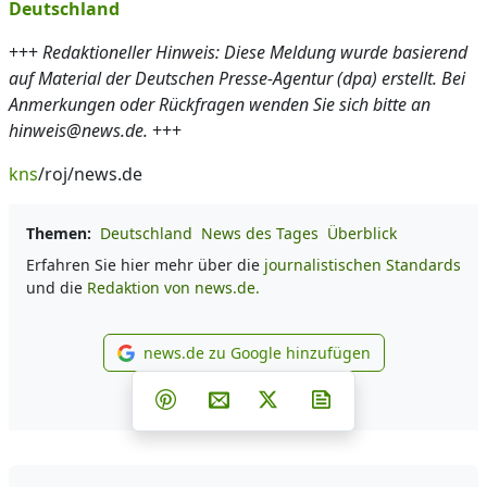
Deutschland
+++
Redaktioneller Hinweis: Diese Meldung wurde basierend
auf Material der Deutschen Presse-Agentur (dpa) erstellt. Bei
Anmerkungen oder Rückfragen wenden Sie sich bitte an
hinweis@news.de.
+++
kns
/roj/news.de
Themen:
Deutschland
News des Tages
Überblick
Erfahren Sie hier mehr über die
journalistischen Standards
und die
Redaktion von news.de.
news.de zu Google hinzufügen
news.de zu Google hinzufüg
Teilen auf Facebook
Teilen auf Whatsapp
Teilen auf Telegram
Teilen auf Pinterest
Per E-Mail teilen
Post auf X
Newsletter abonni