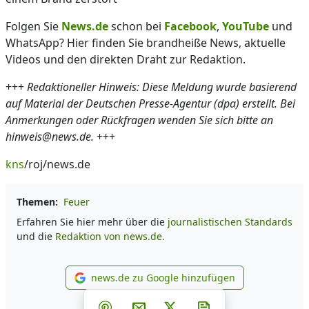
Folgen Sie
News.de
schon bei
Facebook
,
YouTube
und
WhatsApp? Hier finden Sie brandheiße News, aktuelle
Videos und den direkten Draht zur Redaktion.
+++
Redaktioneller Hinweis: Diese Meldung wurde basierend
auf Material der Deutschen Presse-Agentur (dpa) erstellt. Bei
Anmerkungen oder Rückfragen wenden Sie sich bitte an
hinweis@news.de.
+++
kns
/roj/news.de
Themen:
Feuer
Erfahren Sie hier mehr über die
journalistischen Standards
und die
Redaktion von news.de.
news.de zu Google hinzufügen
news.de zu Google hinzufüg
Teilen auf Facebook
Teilen auf Whatsapp
Teilen auf Telegram
Teilen auf Pinterest
Per E-Mail teilen
Post auf X
Newsletter abonni