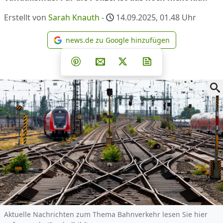
Erstellt von
Sarah Knauth
-
14.09.2025, 01.48
Uhr
news.de zu Google hinzufügen
news.de zu Google hinzufüg
Teilen auf Facebook
Teilen auf Whatsapp
Teilen auf Telegram
Teilen auf Pinterest
Per E-Mail teilen
Post auf X
Newsletter abonni
Aktuelle Nachrichten zum Thema Bahnverkehr lesen Sie hier