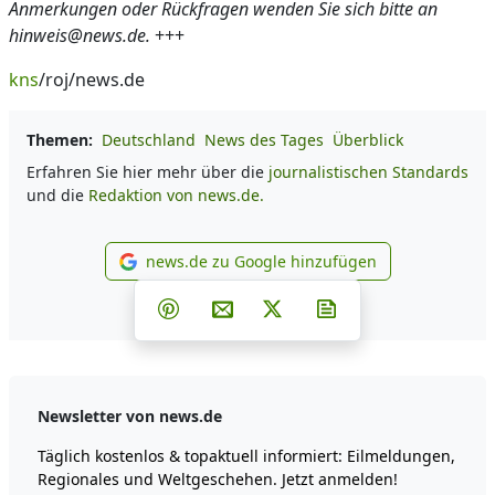
Anmerkungen oder Rückfragen wenden Sie sich bitte an
hinweis@news.de.
+++
kns
/roj/news.de
Themen:
Deutschland
News des Tages
Überblick
Erfahren Sie hier mehr über die
journalistischen Standards
und die
Redaktion von news.de.
news.de zu Google hinzufügen
news.de zu Google hinzufüg
Teilen auf Facebook
Teilen auf Whatsapp
Teilen auf Telegram
Teilen auf Pinterest
Per E-Mail teilen
Post auf X
Newsletter abonni
Newsletter von news.de
Täglich kostenlos & topaktuell informiert: Eilmeldungen,
Regionales und Weltgeschehen. Jetzt anmelden!