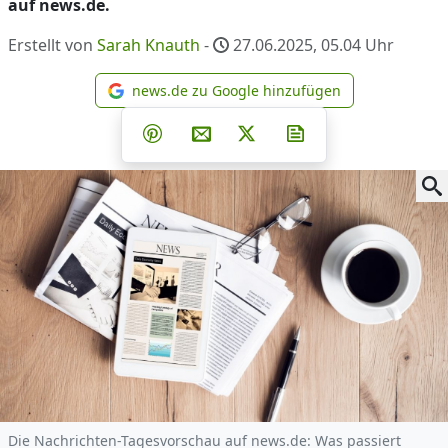
auf news.de.
Erstellt von
Sarah Knauth
-
27.06.2025, 05.04
Uhr
news.de zu Google hinzufügen
news.de zu Google hinzufüg
Teilen auf Facebook
Teilen auf Whatsapp
Teilen auf Telegram
Teilen auf Pinterest
Per E-Mail teilen
Post auf X
Newsletter abonni
Die Nachrichten-Tagesvorschau auf news.de: Was passiert