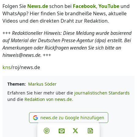
Folgen Sie
News.de
schon bei
Facebook
,
YouTube
und
WhatsApp? Hier finden Sie brandheiße News, aktuelle
Videos und den direkten Draht zur Redaktion.
+++
Redaktioneller Hinweis: Diese Meldung wurde basierend
auf Material der Deutschen Presse-Agentur (dpa) erstellt. Bei
Anmerkungen oder Rückfragen wenden Sie sich bitte an
hinweis@news.de.
+++
kns
/roj/news.de
Themen:
Markus Söder
Erfahren Sie hier mehr über die
journalistischen Standards
und die
Redaktion von news.de.
news.de zu Google hinzufügen
news.de zu Google hinzufüg
Teilen auf Facebook
Teilen auf Whatsapp
Teilen auf Telegram
Teilen auf Pinterest
Per E-Mail teilen
Post auf X
Newsletter abonni