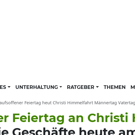
LES
UNTERHALTUNG
RATGEBER
THEMEN
M
ufsoffener Feiertag heut Christi Himmelfahrt Männertag Vatertag: Wann und wo 
r Feiertag an Christi
e Geschäfte heute a