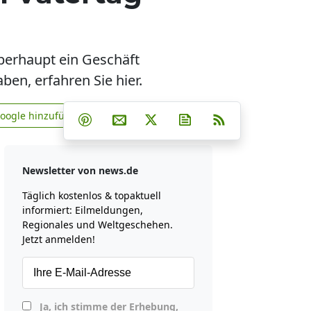
berhaupt ein Geschäft
ben, erfahren Sie hier.
Teilen auf Facebook
Teilen auf Whatsapp
Teilen auf Telegram
Google hinzufügen
Teilen auf Pinterest
Per E-Mail teilen
Post auf X
Newsletter abonniere
RSS
news.de zu Google hinzufügen
Newsletter von news.de
Täglich kostenlos & topaktuell
informiert: Eilmeldungen,
Regionales und Weltgeschehen.
Jetzt anmelden!
Ja, ich stimme der Erhebung,