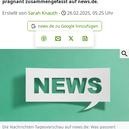
prägnant zusammengefasst auf news.de.
Erstellt von
Sarah Knauth
-
26.02.2025, 05.25
Uhr
news.de zu Google hinzufügen
news.de zu Google hinzufüg
Teilen auf Facebook
Teilen auf Whatsapp
Teilen auf Telegram
Teilen auf Pinterest
Per E-Mail teilen
Post auf X
Newsletter abonni
Die Nachrichten-Tagesvorschau auf news.de: Was passiert