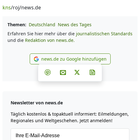
kns
/roj/news.de
Themen:
Deutschland
News des Tages
Erfahren Sie hier mehr über die
journalistischen Standards
und die
Redaktion von news.de.
news.de zu Google hinzufügen
news.de zu Google hinzufüg
Teilen auf Facebook
Teilen auf Whatsapp
Teilen auf Telegram
Teilen auf Pinterest
Per E-Mail teilen
Post auf X
Newsletter abonni
Newsletter von news.de
Täglich kostenlos & topaktuell informiert: Eilmeldungen,
Regionales und Weltgeschehen. Jetzt anmelden!