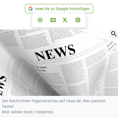
news.de zu Google hinzufügen
news.de zu Google hinzufüg
Teilen auf Facebook
Teilen auf Whatsapp
Teilen auf Telegram
Teilen auf Pinterest
Per E-Mail teilen
Post auf X
Newsletter abonni
Die Nachrichten-Tagesvorschau auf news.de: Was passiert
heute?
Bild: Adobe Stock / tostphoto