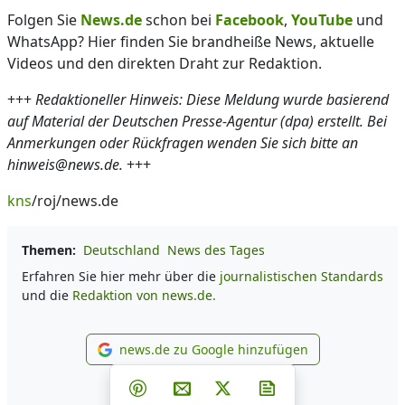
Folgen Sie
News.de
schon bei
Facebook
,
YouTube
und
WhatsApp? Hier finden Sie brandheiße News, aktuelle
Videos und den direkten Draht zur Redaktion.
+++
Redaktioneller Hinweis: Diese Meldung wurde basierend
auf Material der Deutschen Presse-Agentur (dpa) erstellt. Bei
Anmerkungen oder Rückfragen wenden Sie sich bitte an
hinweis@news.de.
+++
kns
/roj/news.de
Themen:
Deutschland
News des Tages
Erfahren Sie hier mehr über die
journalistischen Standards
und die
Redaktion von news.de.
news.de zu Google hinzufügen
news.de zu Google hinzufüg
Teilen auf Facebook
Teilen auf Whatsapp
Teilen auf Telegram
Teilen auf Pinterest
Per E-Mail teilen
Post auf X
Newsletter abonni