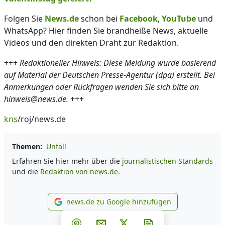
Folgen Sie
News.de
schon bei
Facebook
,
YouTube
und
WhatsApp? Hier finden Sie brandheiße News, aktuelle
Videos und den direkten Draht zur Redaktion.
+++
Redaktioneller Hinweis: Diese Meldung wurde basierend
auf Material der Deutschen Presse-Agentur (dpa) erstellt. Bei
Anmerkungen oder Rückfragen wenden Sie sich bitte an
hinweis@news.de.
+++
kns
/roj/news.de
Themen:
Unfall
Erfahren Sie hier mehr über die
journalistischen Standards
und die
Redaktion von news.de.
news.de zu Google hinzufügen
news.de zu Google hinzufüg
Teilen auf Facebook
Teilen auf Whatsapp
Teilen auf Telegram
Teilen auf Pinterest
Per E-Mail teilen
Post auf X
Newsletter abonni