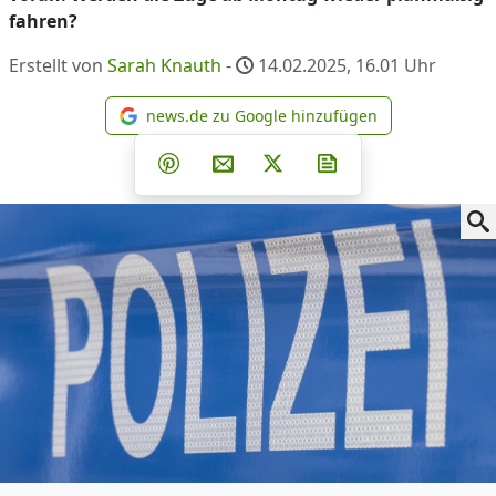
fahren?
Erstellt von
Sarah Knauth
-
14.02.2025, 16.01
Uhr
news.de zu Google hinzufügen
news.de zu Google hinzufüg
Teilen auf Facebook
Teilen auf Whatsapp
Teilen auf Telegram
Teilen auf Pinterest
Per E-Mail teilen
Post auf X
Newsletter abonni