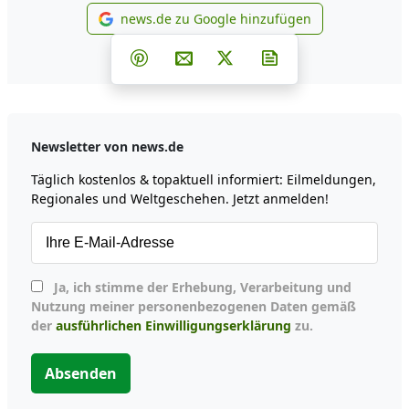
news.de zu Google hinzufügen
news.de zu Google hinzufüg
Teilen auf Facebook
Teilen auf Whatsapp
Teilen auf Telegram
Teilen auf Pinterest
Per E-Mail teilen
Post auf X
Newsletter abonni
Newsletter von news.de
Täglich kostenlos & topaktuell informiert: Eilmeldungen,
Regionales und Weltgeschehen. Jetzt anmelden!
Ja, ich stimme der Erhebung, Verarbeitung und
Nutzung meiner personenbezogenen Daten gemäß
der
ausführlichen Einwilligungserklärung
zu.
Absenden