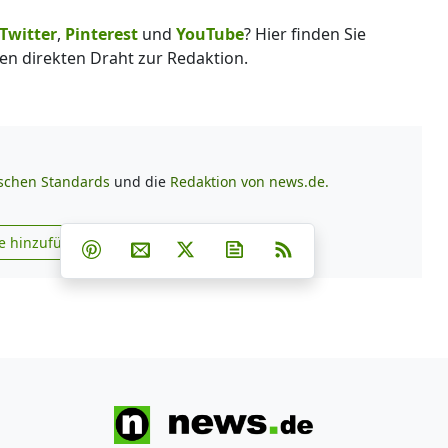
Twitter
,
Pinterest
und
YouTube
? Hier finden Sie
en direkten Draht zur Redaktion.
ischen Standards
und die
Redaktion von news.de.
Teilen auf Facebook
Teilen auf Whatsapp
Teilen auf Telegram
e hinzufügen
Teilen auf Pinterest
Per E-Mail teilen
Post auf X
Newsletter abonnieren
RSS
s.de zu Google hinzufügen