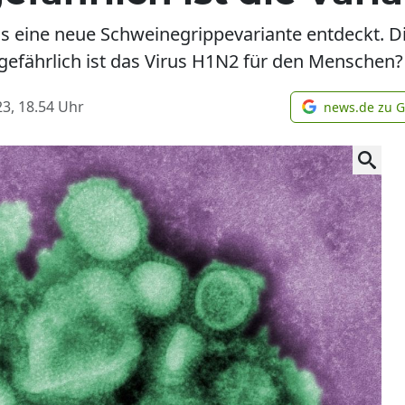
s eine neue Schweinegrippevariante entdeckt. D
 gefährlich ist das Virus H1N2 für den Menschen
3, 18.54
Uhr
news.de zu 