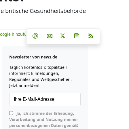
ie britische Gesundheitsbehörde
?
Teilen auf Facebook
Teilen auf Whatsapp
Teilen auf Telegram
Google hinzufügen
Teilen auf Pinterest
Per E-Mail teilen
Post auf X
Newsletter abonniere
RSS
news.de zu Google hinzufügen
Newsletter von news.de
Täglich kostenlos & topaktuell
informiert: Eilmeldungen,
Regionales und Weltgeschehen.
Jetzt anmelden!
Ja, ich stimme der Erhebung,
Verarbeitung und Nutzung meiner
personenbezogenen Daten gemäß