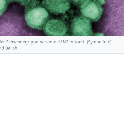
der Schweinegrippe-Variante H1N2 infiziert. (Symbolfoto)
nd Balish