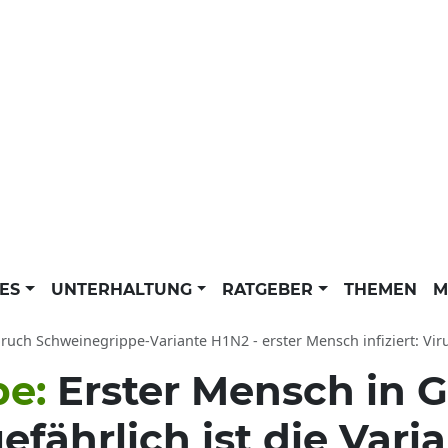
LES
UNTERHALTUNG
RATGEBER
THEMEN
M
uch Schweinegrippe-Variante H1N2 - erster Mensch infiziert: Virus in Großbrit
pe:
Erster Mensch in 
gefährlich ist die Vari