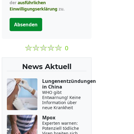
der
ausführlichen
Einwilligungserklärung
zu.
Absenden
0
News Aktuell
Lungenentzündungen
in China
WHO gibt
Entwarnung! Keine
Information über
neue Krankheit
Mpox
Experten warnen:
Potenziell tödliche
Viren breiten sich