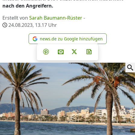
nach den Angreifern.
Erstellt von
Sarah Baumann-Rüster
-
24.08.2023, 13.17
Uhr
news.de zu Google hinzufügen
news.de zu Google hinzufüg
Teilen auf Facebook
Teilen auf Whatsapp
Teilen auf Telegram
Teilen auf Pinterest
Per E-Mail teilen
Post auf X
Newsletter abonni