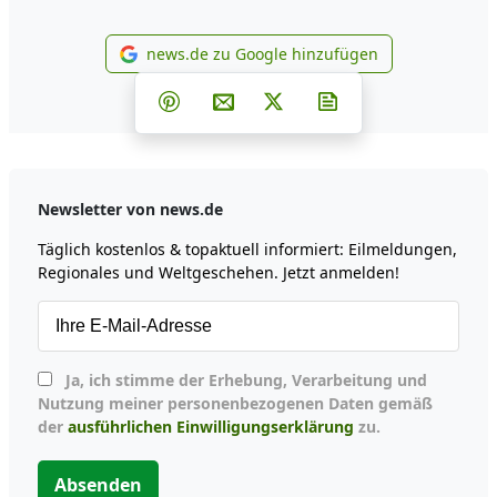
news.de zu Google hinzufügen
news.de zu Google hinzufüg
Teilen auf Facebook
Teilen auf Whatsapp
Teilen auf Telegram
Teilen auf Pinterest
Per E-Mail teilen
Post auf X
Newsletter abonni
Newsletter von news.de
Täglich kostenlos & topaktuell informiert: Eilmeldungen,
Regionales und Weltgeschehen. Jetzt anmelden!
Ja, ich stimme der Erhebung, Verarbeitung und
Nutzung meiner personenbezogenen Daten gemäß
der
ausführlichen Einwilligungserklärung
zu.
Absenden