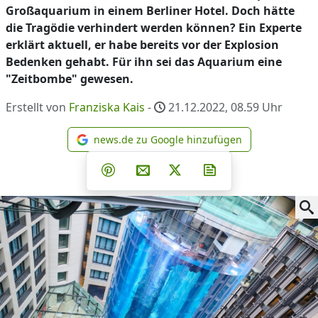
Großaquarium in einem Berliner Hotel. Doch hätte
die Tragödie verhindert werden können? Ein Experte
erklärt aktuell, er habe bereits vor der Explosion
Bedenken gehabt. Für ihn sei das Aquarium eine
"Zeitbombe" gewesen.
Erstellt von
Franziska Kais
-
21.12.2022, 08.59
Uhr
news.de zu Google hinzufügen
news.de zu Google hinzufüg
Teilen auf Facebook
Teilen auf Whatsapp
Teilen auf Telegram
Teilen auf Pinterest
Per E-Mail teilen
Post auf X
Newsletter abonni