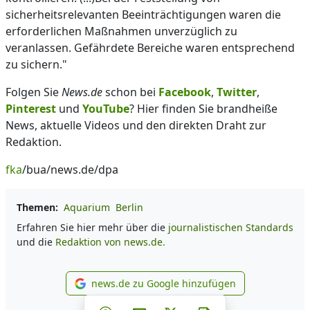
sicherheitsrelevanten Beeinträchtigungen waren die
erforderlichen Maßnahmen unverzüglich zu
veranlassen. Gefährdete Bereiche waren entsprechend
zu sichern."
Folgen Sie
News.de
schon bei
Facebook
,
Twitter
,
Pinterest
und
YouTube
? Hier finden Sie brandheiße
News, aktuelle Videos und den direkten Draht zur
Redaktion.
fka
/bua/news.de/dpa
Themen:
Aquarium
Berlin
Erfahren Sie hier mehr über die
journalistischen Standards
und die
Redaktion von news.de.
news.de zu Google hinzufügen
news.de zu Google hinzufüg
Teilen auf Facebook
Teilen auf Whatsapp
Teilen auf Telegram