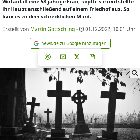
Wutanfall eine 58-jährige Frau, köpfte sie und stellte
ihr Haupt anschließend auf einem Friedhof aus. So
kam es zu dem schrecklichen Mord.
Erstellt von
Martin Gottschling
-
01.12.2022, 10.01
Uhr
news.de zu Google hinzufügen
news.de zu Google hinzufüg
Teilen auf Facebook
Teilen auf Whatsapp
Teilen auf Telegram
Teilen auf Pinterest
Per E-Mail teilen
Post auf X
Newsletter abonni