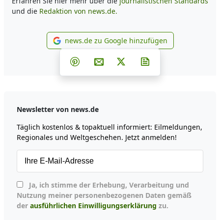
Erfahren Sie hier mehr über die
journalistischen Standards
und die
Redaktion von news.de.
news.de zu Google hinzufügen
news.de zu Google hinzufüg
Teilen auf Facebook
Teilen auf Whatsapp
Teilen auf Telegram
Teilen auf Pinterest
Per E-Mail teilen
Post auf X
Newsletter abonni
Newsletter von news.de
Täglich kostenlos & topaktuell informiert: Eilmeldungen,
Regionales und Weltgeschehen. Jetzt anmelden!
Ja, ich stimme der Erhebung, Verarbeitung und
Nutzung meiner personenbezogenen Daten gemäß
der
ausführlichen Einwilligungserklärung
zu.