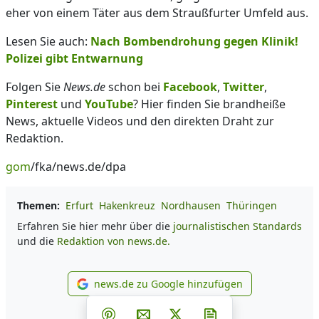
eher von einem Täter aus dem Straußfurter Umfeld aus.
Lesen Sie auch:
Nach Bombendrohung gegen Klinik!
Polizei gibt Entwarnung
Folgen Sie
News.de
schon bei
Facebook
,
Twitter
,
Pinterest
und
YouTube
? Hier finden Sie brandheiße
News, aktuelle Videos und den direkten Draht zur
Redaktion.
gom
/fka/news.de/dpa
Themen:
Erfurt
Hakenkreuz
Nordhausen
Thüringen
Erfahren Sie hier mehr über die
journalistischen Standards
und die
Redaktion von news.de.
news.de zu Google hinzufügen
news.de zu Google hinzufüg
Teilen auf Facebook
Teilen auf Whatsapp
Teilen auf Telegram
Teilen auf Pinterest
Per E-Mail teilen
Post auf X
Newsletter abonni