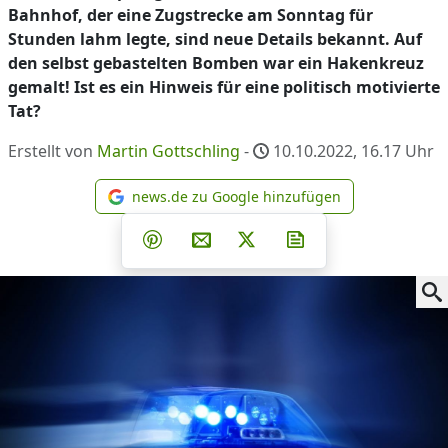
Bahnhof, der eine Zugstrecke am Sonntag für
Stunden lahm legte, sind neue Details bekannt. Auf
den selbst gebastelten Bomben war ein Hakenkreuz
gemalt! Ist es ein Hinweis für eine politisch motivierte
Tat?
Erstellt von
Martin Gottschling
-
10.10.2022, 16.17
Uhr
news.de zu Google hinzufügen
news.de zu Google hinzufüg
Teilen auf Facebook
Teilen auf Whatsapp
Teilen auf Telegram
Teilen auf Pinterest
Per E-Mail teilen
Post auf X
Newsletter abonni