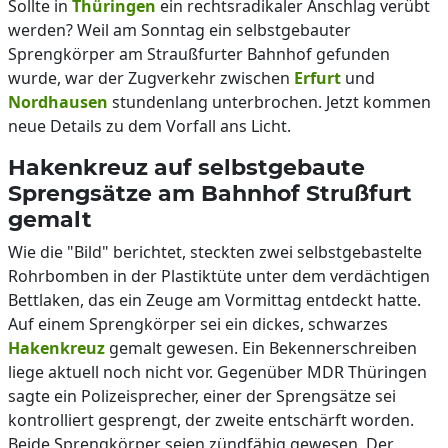
Sollte in
Thüringen
ein rechtsradikaler Anschlag verübt
werden? Weil am Sonntag ein selbstgebauter
Sprengkörper am Straußfurter Bahnhof gefunden
wurde, war der Zugverkehr zwischen
Erfurt
und
Nordhausen
stundenlang unterbrochen. Jetzt kommen
neue Details zu dem Vorfall ans Licht.
Hakenkreuz auf selbstgebaute
Sprengsätze am Bahnhof Strußfurt
gemalt
Wie die "Bild" berichtet, steckten zwei selbstgebastelte
Rohrbomben in der Plastiktüte unter dem verdächtigen
Bettlaken, das ein Zeuge am Vormittag entdeckt hatte.
Auf einem Sprengkörper sei ein dickes, schwarzes
Hakenkreuz
gemalt gewesen. Ein Bekennerschreiben
liege aktuell noch nicht vor. Gegenüber MDR Thüringen
sagte ein Polizeisprecher, einer der Sprengsätze sei
kontrolliert gesprengt, der zweite entschärft worden.
Beide Sprengkörper seien zündfähig gewesen. Der