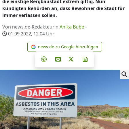
die einstige Bergbaustadt extrem giftig. Nun
kündigten Behörden an, dass Bewohner die Stadt für
immer verlassen sollen.
Von news.de-Redakteurin
Anika Bube
-
01.09.2022, 12.04
Uhr
news.de zu Google hinzufügen
news.de zu Google hinzufüg
Teilen auf Facebook
Teilen auf Whatsapp
Teilen auf Telegram
Teilen auf Pinterest
Per E-Mail teilen
Post auf X
Newsletter abonni