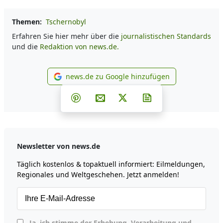
Themen:
Tschernobyl
Erfahren Sie hier mehr über die
journalistischen Standards
und die
Redaktion von news.de.
news.de zu Google hinzufügen
news.de zu Google hinzufüg
Teilen auf Facebook
Teilen auf Whatsapp
Teilen auf Telegram
Teilen auf Pinterest
Per E-Mail teilen
Post auf X
Newsletter abonni
Newsletter von news.de
Täglich kostenlos & topaktuell informiert: Eilmeldungen,
Regionales und Weltgeschehen. Jetzt anmelden!
Ja, ich stimme der Erhebung, Verarbeitung und