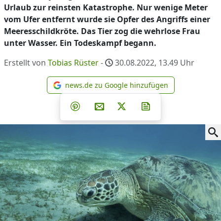
Urlaub zur reinsten Katastrophe. Nur wenige Meter
vom Ufer entfernt wurde sie Opfer des Angriffs einer
Meeresschildkröte. Das Tier zog die wehrlose Frau
unter Wasser. Ein Todeskampf begann.
Erstellt von
Tobias Rüster
-
30.08.2022, 13.49
Uhr
news.de zu Google hinzufügen
news.de zu Google hinzufüg
Teilen auf Facebook
Teilen auf Whatsapp
Teilen auf Telegram
Teilen auf Pinterest
Per E-Mail teilen
Post auf X
Newsletter abonni