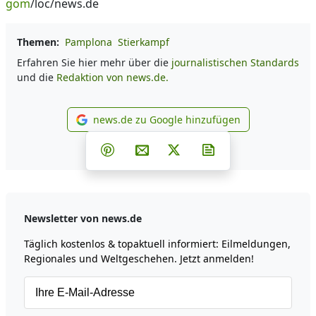
gom
/loc/news.de
Themen:
Pamplona
Stierkampf
Erfahren Sie hier mehr über die
journalistischen Standards
und die
Redaktion von news.de.
news.de zu Google hinzufügen
news.de zu Google hinzufüg
Teilen auf Facebook
Teilen auf Whatsapp
Teilen auf Telegram
Teilen auf Pinterest
Per E-Mail teilen
Post auf X
Newsletter abonni
Newsletter von news.de
Täglich kostenlos & topaktuell informiert: Eilmeldungen,
Regionales und Weltgeschehen. Jetzt anmelden!