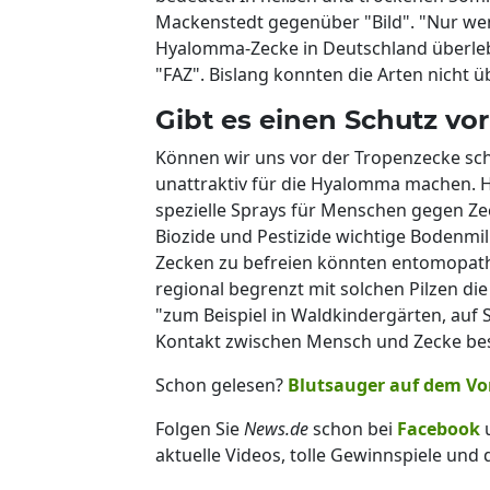
Mackenstedt gegenüber "Bild". "Nur wen
Hyalomma-Zecke in Deutschland überlebe
"FAZ". Bislang konnten die Arten nicht 
Gibt es einen Schutz v
Können wir uns vor der Tropenzecke sc
unattraktiv für die Hyalomma machen. H
spezielle Sprays für Menschen gegen Zec
Biozide und Pestizide wichtige Bodenm
Zecken zu befreien könnten entomopatho
regional begrenzt mit solchen Pilzen di
"zum Beispiel in Wald­kindergärten, auf S
Kontakt zwischen Mensch und Zecke beso
Schon gelesen?
Blutsauger auf dem Vor
Folgen Sie
News.de
schon bei
Facebook
aktuelle Videos, tolle Gewinnspiele und