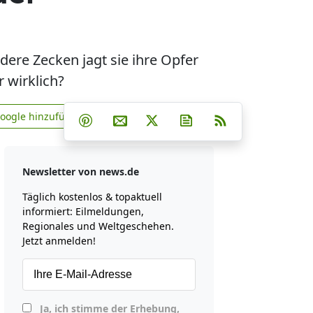
ere Zecken jagt sie ihre Opfer
 wirklich?
Teilen auf Facebook
Teilen auf Whatsapp
Teilen auf Telegram
Google hinzufügen
Teilen auf Pinterest
Per E-Mail teilen
Post auf X
Newsletter abonniere
RSS
news.de zu Google hinzufügen
Newsletter von news.de
Täglich kostenlos & topaktuell
informiert: Eilmeldungen,
Regionales und Weltgeschehen.
Jetzt anmelden!
Ja, ich stimme der Erhebung,