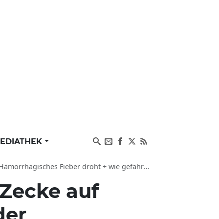
EDIATHEK
isches Fieber droht + wie gefährlich ist Zecke?
-Zecke auf
der