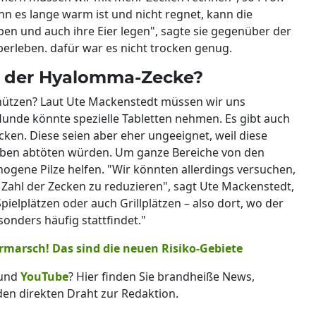
n es lange warm ist und nicht regnet, kann die
n und auch ihre Eier legen", sagte sie gegenüber der
überleben. dafür war es nicht trocken genug.
or der Hyalomma-Zecke?
hützen? Laut Ute Mackenstedt müssen wir uns
unde könnte spezielle Tabletten nehmen. Es gibt auch
ken. Diese seien aber eher ungeeignet, weil diese
ilben abtöten würden. Um ganze Bereiche von den
gene Pilze helfen. "Wir könnten allerdings versuchen,
e Zahl der Zecken zu reduzieren", sagt Ute Mackenstedt,
pielplätzen oder auch Grillplätzen – also dort, wo der
nders häufig stattfindet."
marsch! Das sind die neuen Risiko-Gebiete
und
YouTube
? Hier finden Sie brandheiße News,
 den direkten Draht zur Redaktion.