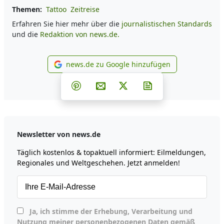
Themen:
Tattoo
Zeitreise
Erfahren Sie hier mehr über die
journalistischen Standards
und die
Redaktion von news.de.
news.de zu Google hinzufügen
news.de zu Google hinzufüg
Teilen auf Facebook
Teilen auf Whatsapp
Teilen auf Telegram
Teilen auf Pinterest
Per E-Mail teilen
Post auf X
Newsletter abonni
Newsletter von news.de
Täglich kostenlos & topaktuell informiert: Eilmeldungen,
Regionales und Weltgeschehen. Jetzt anmelden!
Ja, ich stimme der Erhebung, Verarbeitung und
Nutzung meiner personenbezogenen Daten gemäß