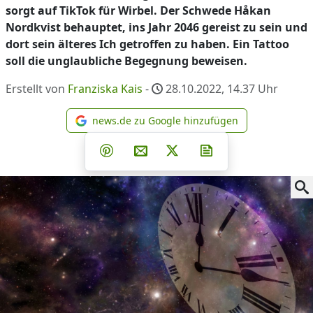
sorgt auf TikTok für Wirbel. Der Schwede Håkan
Nordkvist behauptet, ins Jahr 2046 gereist zu sein und
dort sein älteres Ich getroffen zu haben. Ein Tattoo
soll die unglaubliche Begegnung beweisen.
Erstellt von
Franziska Kais
-
28.10.2022, 14.37
Uhr
news.de zu Google hinzufügen
news.de zu Google hinzufüg
Teilen auf Facebook
Teilen auf Whatsapp
Teilen auf Telegram
Teilen auf Pinterest
Per E-Mail teilen
Post auf X
Newsletter abonni