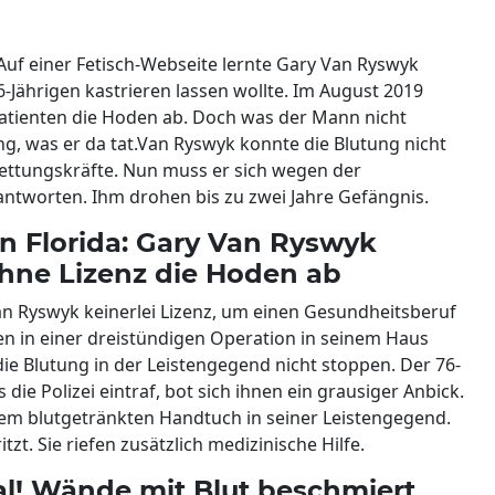
 Auf einer Fetisch-Webseite lernte Gary Van Ryswyk
Jährigen kastrieren lassen wollte. Im August 2019
atienten die Hoden ab. Doch was der Mann nicht
ng, was er da tat.Van Ryswyk konnte die Blutung nicht
Rettungskräfte. Nun muss er sich wegen der
antworten. Ihm drohen bis zu zwei Jahre Gefängnis.
in Florida: Gary Van Ryswyk
ohne Lizenz die Hoden ab
Van Ryswyk keinerlei Lizenz, um einen Gesundheitsberuf
en in einer dreistündigen Operation in seinem Haus
die Blutung in der Leistengegend nicht stoppen. Der 76-
 die Polizei eintraf, bot sich ihnen ein grausiger Anbick.
nem blutgetränkten Handtuch in seiner Leistengegend.
t. Sie riefen zusätzlich medizinische Hilfe.
al! Wände mit Blut beschmiert