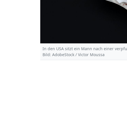
In den USA sitzt ein Mann nach einer verpfu
Bild: AdobeStock / Victor Moussa