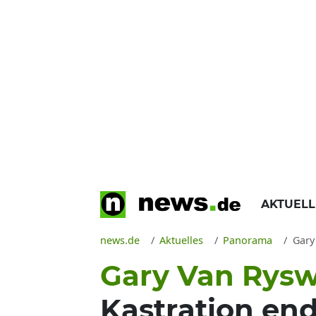
AKTUEL
news.de
Aktuelles
Panorama
Gary
Gary Van Rys
Kastration end