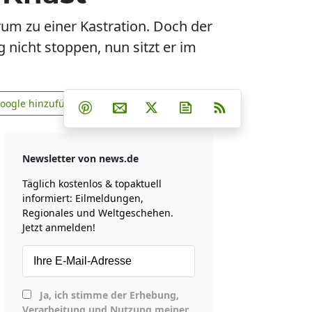
um zu einer Kastration. Doch der
 nicht stoppen, nun sitzt er im
Teilen auf Facebook
Teilen auf Whatsapp
Teilen auf Telegram
Google hinzufügen
Teilen auf Pinterest
Per E-Mail teilen
Post auf X
Newsletter abonniere
RSS
news.de zu Google hinzufügen
Newsletter von news.de
Täglich kostenlos & topaktuell
informiert: Eilmeldungen,
Regionales und Weltgeschehen.
Jetzt anmelden!
Ja, ich stimme der Erhebung,
Verarbeitung und Nutzung meiner