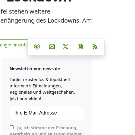
el stehen weitere
e Verlängerung des Lockdowns. Am
Teilen auf Facebook
Teilen auf Whatsapp
Teilen auf Telegram
Google hinzufügen
Teilen auf Pinterest
Per E-Mail teilen
Post auf X
Newsletter abonniere
RSS
news.de zu Google hinzufügen
Newsletter von news.de
Täglich kostenlos & topaktuell
informiert: Eilmeldungen,
Regionales und Weltgeschehen.
Jetzt anmelden!
Ja, ich stimme der Erhebung,
Verarbeitung und Nutzung meiner