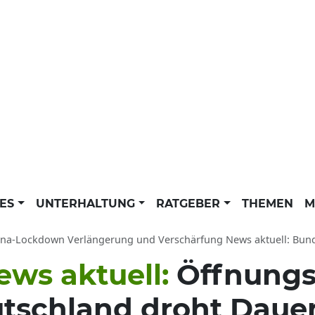
LES
UNTERHALTUNG
RATGEBER
THEMEN
M
a-Lockdown Verlängerung und Verschärfung News aktuell: Bundesländer str
ews aktuell:
Öffnungss
utschland droht Dau