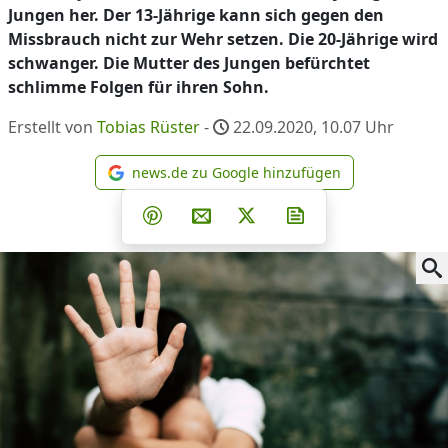
Jungen her. Der 13-Jährige kann sich gegen den
Missbrauch nicht zur Wehr setzen. Die 20-Jährige wird
schwanger. Die Mutter des Jungen befürchtet
schlimme Folgen für ihren Sohn.
Erstellt von
Tobias Rüster
-
22.09.2020, 10.07
Uhr
news.de zu Google hinzufügen
news.de zu Google hinzufüg
Teilen auf Facebook
Teilen auf Whatsapp
Teilen auf Telegram
Teilen auf Pinterest
Per E-Mail teilen
Post auf X
Newsletter abonni