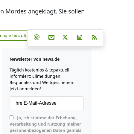
 Mordes angeklagt. Sie sollen
Teilen auf Facebook
Teilen auf Whatsapp
Teilen auf Telegram
Google hinzufügen
Teilen auf Pinterest
Per E-Mail teilen
Post auf X
Newsletter abonniere
RSS
news.de zu Google hinzufügen
Newsletter von news.de
Täglich kostenlos & topaktuell
informiert: Eilmeldungen,
Regionales und Weltgeschehen.
Jetzt anmelden!
Ja, ich stimme der Erhebung,
Verarbeitung und Nutzung meiner
personenbezogenen Daten gemäß