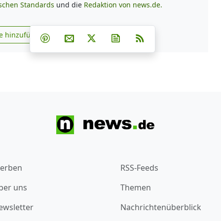
ischen Standards
und die
Redaktion von news.de.
Teilen auf Facebook
Teilen auf Whatsapp
Teilen auf Telegram
e hinzufügen
Teilen auf Pinterest
Per E-Mail teilen
Post auf X
Newsletter abonnieren
RSS
s.de zu Google hinzufügen
erben
RSS-Feeds
ber uns
Themen
ewsletter
Nachrichtenüberblick