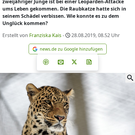
zweijähriger Junge ist bei einer Leoparden-Attacke
ums Leben gekommen. Die Raubkatze hatte sich in
seinem Schädel verbissen. Wie konnte es zu dem
Unglück kommen?
Erstellt von
Franziska Kais
-
28.08.2019, 08.52
Uhr
news.de zu Google hinzufügen
news.de zu Google hinzufüg
Teilen auf Facebook
Teilen auf Whatsapp
Teilen auf Telegram
Teilen auf Pinterest
Per E-Mail teilen
Post auf X
Newsletter abonni