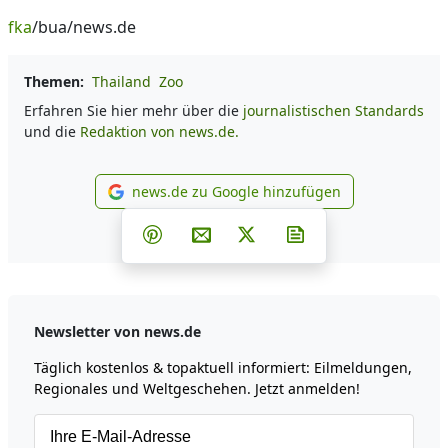
fka
/bua/news.de
Themen:
Thailand
Zoo
Erfahren Sie hier mehr über die
journalistischen Standards
und die
Redaktion von news.de.
news.de zu Google hinzufügen
news.de zu Google hinzufüg
Teilen auf Facebook
Teilen auf Whatsapp
Teilen auf Telegram
Teilen auf Pinterest
Per E-Mail teilen
Post auf X
Newsletter abonni
Newsletter von news.de
Täglich kostenlos & topaktuell informiert: Eilmeldungen,
Regionales und Weltgeschehen. Jetzt anmelden!