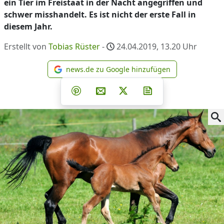
ein Tier im Freistaat in der Nacht angegriffen und
schwer misshandelt. Es ist nicht der erste Fall in
diesem Jahr.
Erstellt von
Tobias Rüster
-
24.04.2019, 13.20
Uhr
news.de zu Google hinzufügen
news.de zu Google hinzufüg
Teilen auf Facebook
Teilen auf Whatsapp
Teilen auf Telegram
Teilen auf Pinterest
Per E-Mail teilen
Post auf X
Newsletter abonni