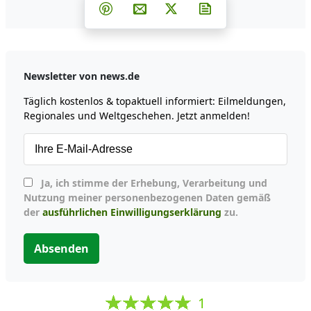
Teilen auf Facebook
Teilen auf Whatsapp
Teilen auf Telegram
Teilen auf Pinterest
Per E-Mail teilen
Post auf X
Newsletter abonni
Newsletter von news.de
Täglich kostenlos & topaktuell informiert: Eilmeldungen,
Regionales und Weltgeschehen. Jetzt anmelden!
Ja, ich stimme der Erhebung, Verarbeitung und
Nutzung meiner personenbezogenen Daten gemäß
der
ausführlichen Einwilligungserklärung
zu.
Absenden
1